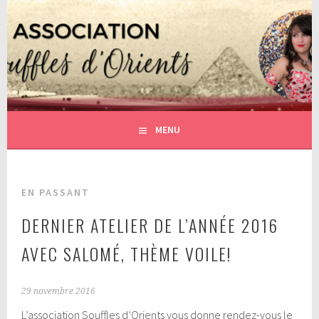
Aller
au
contenu
DANSE ORIENTALE AVEC SALOMÉ BENSLAMA
ASSOCIATION SOUFFLES
principal
D'ORIENTS
MENU
EN PASSANT
DERNIER ATELIER DE L’ANNÉE 2016
AVEC SALOMÉ, THÈME VOILE!
29 novembre 2016
L’association Souffles d’Orients vous donne rendez-vous le