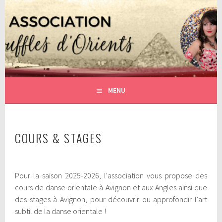
Aller
au
contenu
DANSE ORIENTALE AVEC SALOMÉ BENSLAMA
ASSOCIATION SOUFFLES
principal
D'ORIENTS
MENU
COURS & STAGES
Pour la saison 2025-2026, l'association vous propose des
cours de danse orientale à Avignon et aux Angles ainsi que
des stages à Avignon, pour découvrir ou approfondir l'art
subtil de la danse orientale !