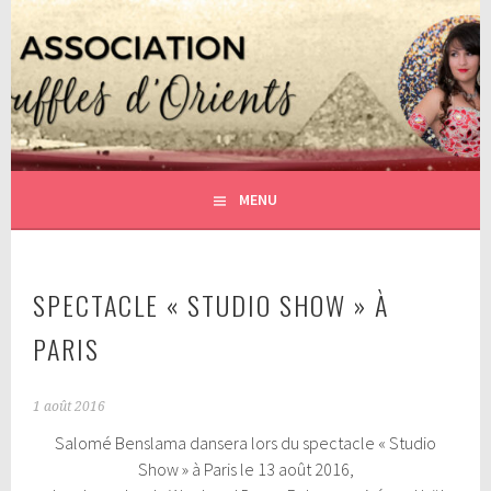
Aller
au
contenu
DANSE ORIENTALE AVEC SALOMÉ BENSLAMA
ASSOCIATION SOUFFLES
principal
D'ORIENTS
MENU
SPECTACLE « STUDIO SHOW » À
PARIS
1 août 2016
Salomé Benslama dansera lors du spectacle « Studio
Show » à Paris le 13 août 2016,